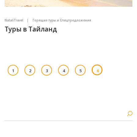
NataliTravel
Горящие туры и Спецпредложения
Туры в Тайланд
1
2
3
4
5
6