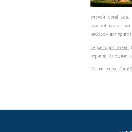
отелей Coral Sea,
разнообразное пита
набором для пригот
Территория отеля:
6
период), 3 водные г
Метки:
отель Coral S
ТЕЛЕ