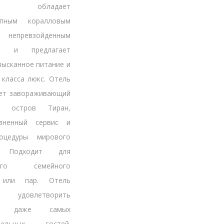
и, обладает
епным коралловым
 непревзойденным
ом и предлагает
зысканное питание и
класса люкс. Отель
ает завораживающий
 остров Тиран,
изненный сервис и
оцедуры мирового
. Подходит для
ного семейного
 или пар. Отель
ен удовлетворить
сы даже самых
ательных гостей.