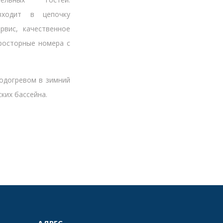
входит в цепочку
рвис, качественное
просторные номера с
подогревом в зимний
ских бассейна.
АДРЕС