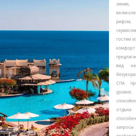
лини
великол
рифом,
сервис
гостям и
комфорт 
предлаг
вид на
безукор
СПА пр
уровня
спокой
отдыха
способ
запро
требов